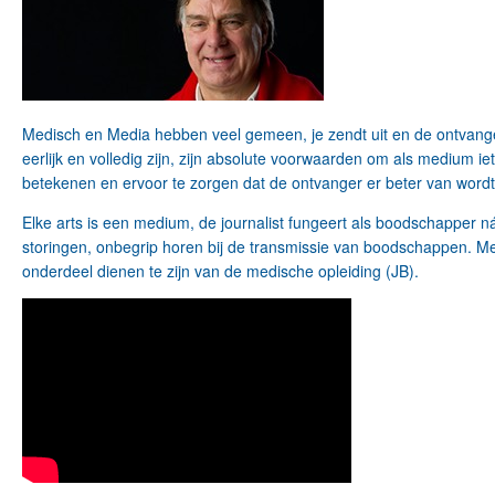
Medisch en Media hebben veel gemeen, je zendt uit en de ontvanger
eerlijk en volledig zijn, zijn absolute voorwaarden om als medium ie
betekenen en ervoor te zorgen dat de ontvanger er beter van wordt
Elke arts is een medium, de journalist fungeert als boodschapper
storingen, onbegrip horen bij de transmissie van boodschappen. Me
onderdeel dienen te zijn van de medische opleiding (JB).