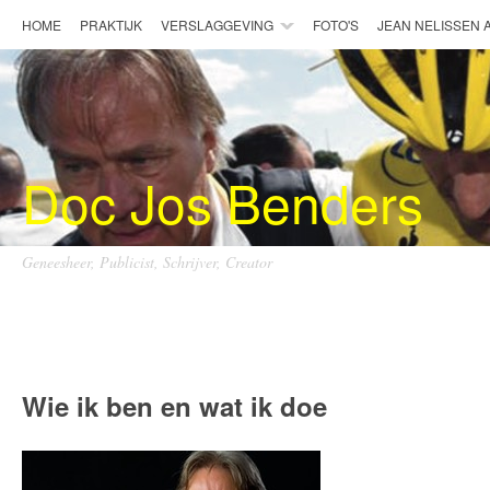
HOME
PRAKTIJK
VERSLAGGEVING
FOTO'S
JEAN NELISSEN
Doc Jos Benders
Geneesheer, Publicist, Schrijver, Creator
Doc Jos Benders
Wie ik ben en wat ik doe