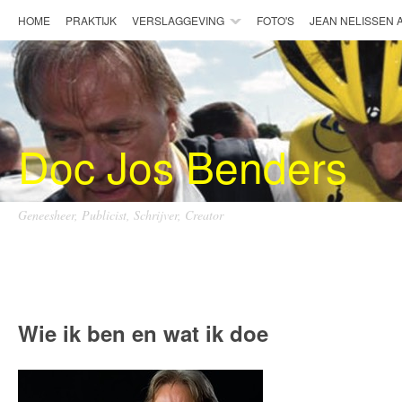
HOME
PRAKTIJK
VERSLAGGEVING
FOTO'S
JEAN NELISSEN
Doc Jos Benders
Geneesheer, Publicist, Schrijver, Creator
Doc Jos Benders
Wie ik ben en wat ik doe