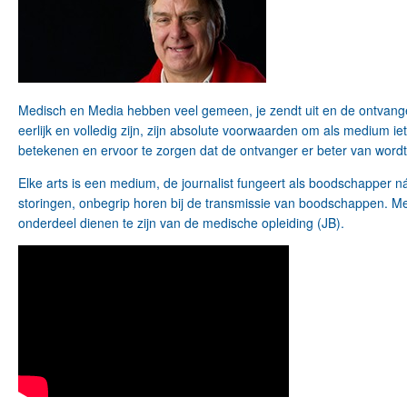
Medisch en Media hebben veel gemeen, je zendt uit en de ontvanger
eerlijk en volledig zijn, zijn absolute voorwaarden om als medium ie
betekenen en ervoor te zorgen dat de ontvanger er beter van wordt
Elke arts is een medium, de journalist fungeert als boodschapper
storingen, onbegrip horen bij de transmissie van boodschappen. Me
onderdeel dienen te zijn van de medische opleiding (JB).